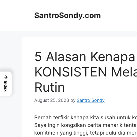
Skip
to
SantroSondy.com
content
5 Alasan Kenapa
KONSISTEN Mela
→
Rutin
Index
August 25, 2023
by
Santro Sondy
Pernah terfikir kenapa kita susah untuk 
Saya ingin kongsikan cerita menarik tent
komitmen yang tinggi, tetapi dulu dia m