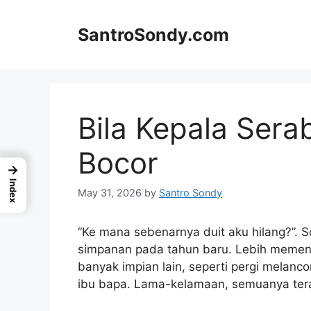
Skip
to
SantroSondy.com
content
Bila Kepala Sera
Bocor
→
Index
May 31, 2026
by
Santro Sondy
“Ke mana sebenarnya duit aku hilang?”. S
simpanan pada tahun baru. Lebih memen
banyak impian lain, seperti pergi mela
ibu bapa. Lama-kelamaan, semuanya ter