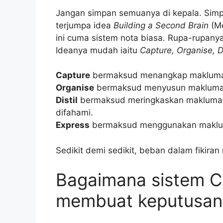
Jangan simpan semuanya di kepala. Simpa
terjumpa idea
Building a Second Brain
(Me
ini cuma sistem nota biasa. Rupa-rupanya,
Ideanya mudah iaitu
Capture, Organise, Di
Capture
bermaksud menangkap maklumat 
Organise
bermaksud menyusun maklumat 
Distil
bermaksud meringkaskan maklumat 
difahami.
Express
bermaksud menggunakan makluma
Sedikit demi sedikit, beban dalam fikiran 
Bagaimana sistem C
membuat keputusan