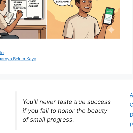
Ini
narnya Belum Kaya
A
You'll never taste true success
C
if you fail to honor the beauty
D
of small progress.
P