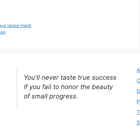
aya tanpa Henti
ban
A
You'll never taste true success
C
if you fail to honor the beauty
D
of small progress.
P
T
S