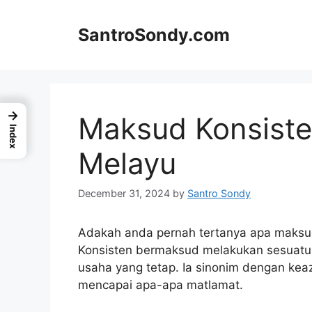
Skip
to
SantroSondy.com
content
→
Maksud Konsist
Index
Melayu
December 31, 2024
by
Santro Sondy
Adakah anda pernah tertanya apa maksud
Konsisten bermaksud melakukan sesuatu 
usaha yang tetap. Ia sinonim dengan kea
mencapai apa-apa matlamat.