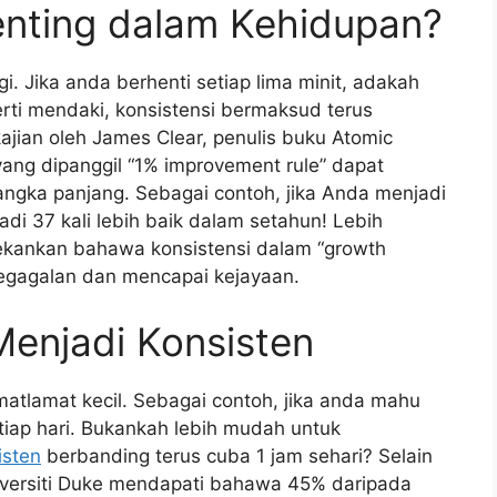
enting dalam Kehidupan?
. Jika anda berhenti setiap lima minit, adakah
ti mendaki, konsistensi bermaksud terus
jian oleh James Clear, penulis buku Atomic
 yang dipanggil “1% improvement rule” dapat
ngka panjang. Sebagai contoh, jika Anda menjadi
di 37 kali lebih baik dalam setahun! Lebih
nekankan bahawa konsistensi dalam “growth
kegagalan dan mencapai kejayaan.
enjadi Konsisten
tlamat kecil. Sebagai contoh, jika anda mahu
tiap hari. Bukankah lebih mudah untuk
isten
berbanding terus cuba 1 jam sehari? Selain
Universiti Duke mendapati bahawa 45% daripada